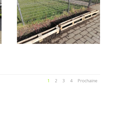
330157623_1631605483976858_42820927
21863834012_n
1
2
3
4
Prochaine