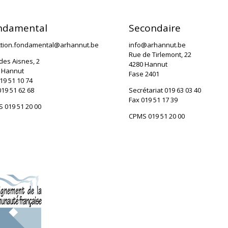
ndamental
Secondaire
ction.fondamental@arhannut.be
info@arhannut.be
Rue de Tirlemont, 22
des Aisnes, 2
4280 Hannut
 Hannut
Fase 2401
19 51 10 74
019 51 62 68
Secrétariat 019 63 03 40
Fax 019 51 17 39
 019 51 20 00
CPMS 019 51 20 00