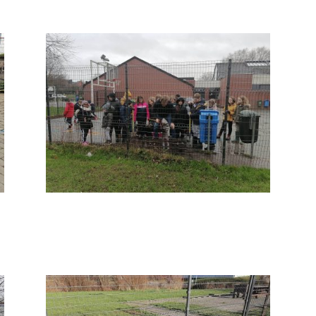
330272534_1661157477637305_24131029
28124927472_n