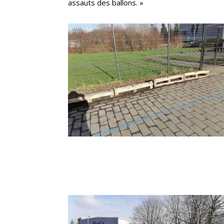
assauts des ballons. »
330279131_1212588476296109_71737348
17988291265_n