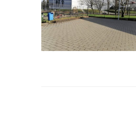
330266115_2156570391218973_34290275
89610109481_n