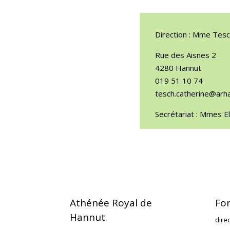
Direction : Mme Tes
Rue des Aisnes 2
4280 Hannut
019 51 10 74
tesch.catherine@arh
Secrétariat : Mmes E
Athénée Royal de
Fo
Hannut
dire