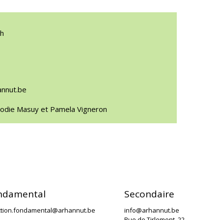
ch
annut.be
lodie Masuy et Pamela Vigneron
ndamental
Secondaire
ction.fondamental@arhannut.be
info@arhannut.be
Rue de Tirlemont, 22