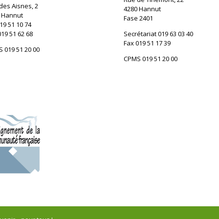
des Aisnes, 2
4280 Hannut
 Hannut
Fase 2401
19 51 10 74
019 51 62 68
Secrétariat 019 63 03 40
Fax 019 51 17 39
 019 51 20 00
CPMS 019 51 20 00