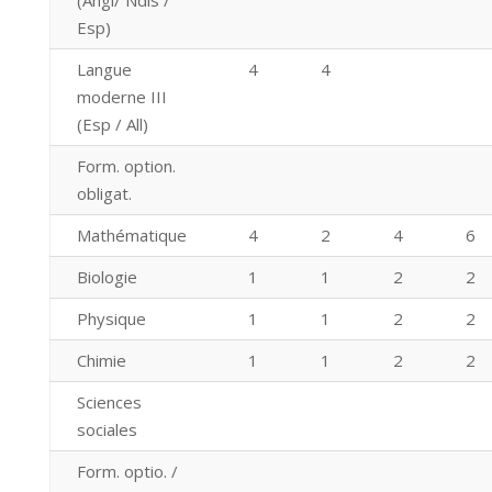
(Angl/ Ndls /
Esp)
Langue
4
4
moderne III
(Esp / All)
Form. option.
obligat.
Mathématique
4
2
4
6
Biologie
1
1
2
2
Physique
1
1
2
2
Chimie
1
1
2
2
Sciences
sociales
Form. optio. /