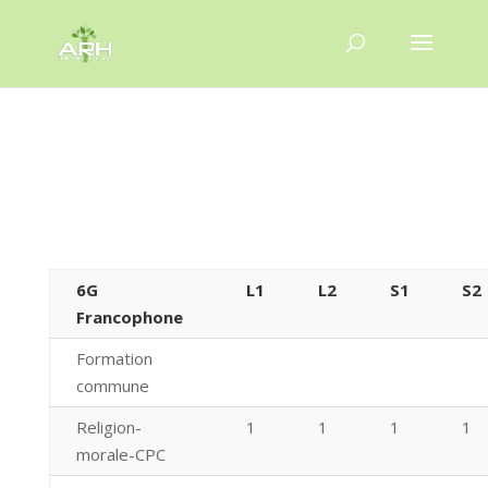
6G
6G
L1
L2
S1
S2
Francophone
Formation
commune
Religion-
1
1
1
1
morale-CPC