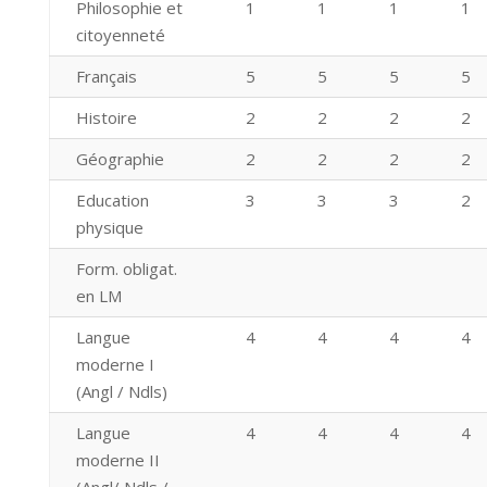
Philosophie et
1
1
1
1
citoyenneté
Français
5
5
5
5
Histoire
2
2
2
2
Géographie
2
2
2
2
Education
3
3
3
2
physique
Form. obligat.
en LM
Langue
4
4
4
4
moderne I
(Angl / Ndls)
Langue
4
4
4
4
moderne II