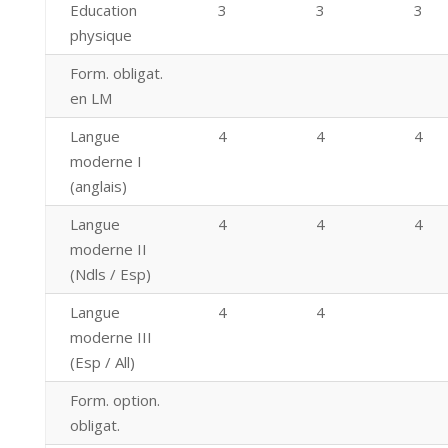
Education
3
3
3
physique
Form. obligat.
en LM
Langue
4
4
4
moderne I
(anglais)
Langue
4
4
4
moderne II
(Ndls / Esp)
Langue
4
4
moderne III
(Esp / All)
Form. option.
obligat.