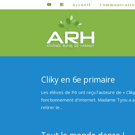
Accueil
Communicatio
Cliky en 6e primaire
Les élèves de P6 ont reçu l’auteure de « Clik
fonctionnement d’Internet. Madame Tyou a a
retirer le...