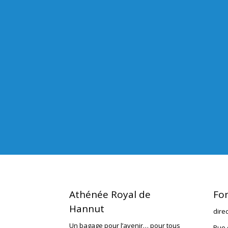
Athénée Royal de
Fo
Hannut
dire
Un bagage pour l’avenir… pour tous
Rue 