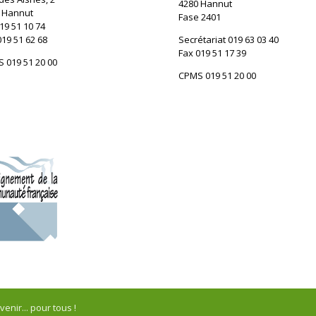
4280 Hannut
 Hannut
Fase 2401
19 51 10 74
019 51 62 68
Secrétariat 019 63 03 40
Fax 019 51 17 39
 019 51 20 00
CPMS 019 51 20 00
enir... pour tous !