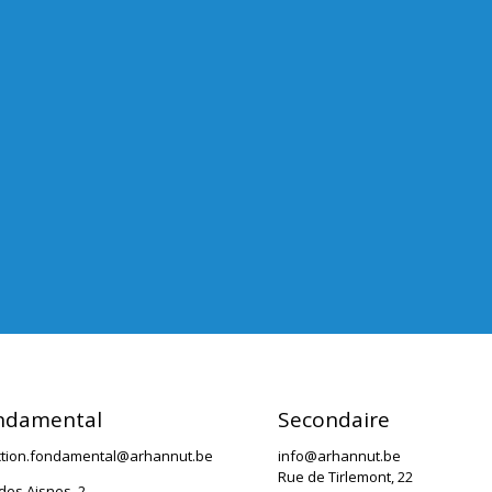
ndamental
Secondaire
ction.fondamental@arhannut.be
info@arhannut.be
Rue de Tirlemont, 22
des Aisnes, 2