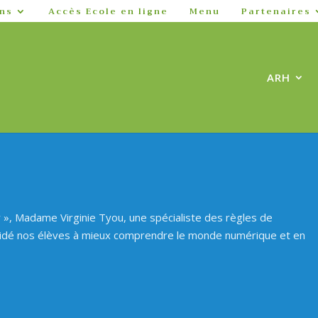
ns
Accès Ecole en ligne
Menu
Partenaires
ARH
y », Madame Virginie Tyou, une spécialiste des règles de
idé nos élèves à mieux comprendre le monde numérique et en