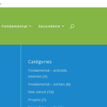
Fondamental
Secondaire
Catégories
Fondamental – activités
internes
(3)
Fondamental – sorties
(6)
Non classé
(10)
Projets
(7)